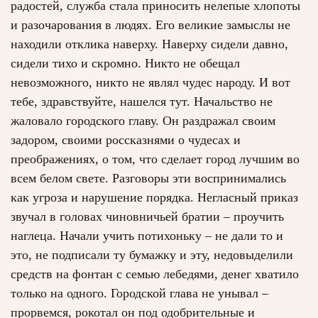
радостей, служба стала приносить нелепые хлопоты
и разочарования в людях. Его великие замыслы не
находили отклика наверху. Наверху сидели давно,
сидели тихо и скромно. Никто не обещал
невозможного, никто не являл чудес народу. И вот
тебе, здравствуйте, нашелся тут. Начальство не
жаловало городского главу. Он раздражал своим
задором, своими россказнями о чудесах и
преображениях, о том, что сделает город лучшим во
всем белом свете. Разговоры эти воспринимались
как угроза и нарушение порядка. Негласный приказ
звучал в головах чиновничьей братии – проучить
наглеца. Начали учить потихоньку – не дали то и
это, не подписали ту бумажку и эту, недовыделили
средств на фонтан с семью лебедями, денег хватило
только на одного. Городской глава не унывал –
прорвемся, рокотал он под одобрительные и