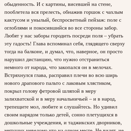
обыденность. И с картины, висевшей на стене,
пооблетела вся прелесть, обнажив горшок с чахлым
кактусом и унылый, беспросветный пейзаж: поле с
оглоблями и покосившийся во все стороны забор.
Любят у нас заборы городить посреди поля – убрать
эту гадость! Глава вспоминал себя, глядящего сверху
тогда на балконе, и думал, что, наверное, он просто
нарушил дистанцию, что нужно отстраниться
немного от народа, что закопался он в мелочах.
Встряхнулся глава, расправил плечи во всю ширь
нового драпового пальто с лаковым хлястиком,
покрыл голову фетровой шляпой в меру
залихватской и в меру начальничьей – и в народ,
трепещите мол, любите и слушайтесь. Но удивил
своим нарядом только детей, сонно плетущихся в
дошкольные учреждения, и таджикских дворников,
метущих неведомо что на одном месте. Не видят, не