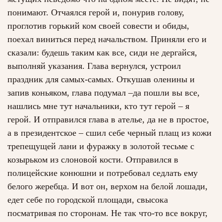
понимают. Отчаялся герой и, понурив голову,
проглотив горький ком своей совести и обиды,
поехал виниться перед начальством. Приняли его и
сказали: будешь таким как все, сиди не дергайся,
выполняй указания. Глава вернулся, устроил
праздник для самых-самых. Откушав оленины и
запив коньяком, глава подумал –да пошли вы все,
нашлись мне тут начальники, кто тут герой – я
герой. И отправился глава в ателье, да не в простое,
а в президентское – сшил себе черный плащ из кожи
трепещущей лани и фуражку в золотой тесьме с
козырьком из слоновой кости. Отправился в
полицейские конюшни и потребовал седлать ему
белого жеребца. И вот он, верхом на белой лошади,
едет себе по городской площади, свысока
посматривая по сторонам. Не так что-то все вокруг,