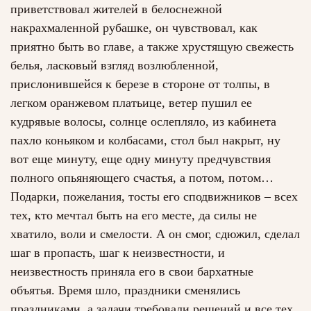
приветствовал жителей в белоснежной
накрахмаленной рубашке, он чувствовал, как
приятно быть во главе, а также хрустящую свежесть
белья, ласковый взгляд возлюбленной,
прислонившейся к березе в стороне от толпы, в
легком оранжевом платьице, ветер пушил ее
кудрявые волосы, солнце ослепляло, из кабинета
пахло коньяком и колбасами, стол был накрыт, ну
вот еще минуту, еще одну минуту предчувствия
полного опьяняющего счастья, а потом, потом…
Подарки, пожелания, тосты его сподвижников – всех
тех, кто мечтал быть на его месте, да силы не
хватило, воли и смелости. А он смог, сдюжил, сделал
шаг в пропасть, шаг к неизвестности, и
неизвестность приняла его в свои бархатные
объятья. Время шло, праздники сменялись
праздниками, а задачи требовали решений и все тех