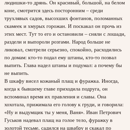
людишки-то дрянь. Он красивый, большой, на белом
коне, смотрится здесь посторонним – среди
трухлявых садов, высохших фонтанов, поломанных
скамеек и хмурых горожан. И поскакал он прочь из
этих мест. Тут то его и остановили – сняли с лошади,
раздели и выпороли розгами. Народ больше не
ликовал, смотрели серьезно, спокойно, расходились
по домам: кто-то подал ему штаны, кто-то позвал
выпить. Глава надел штаны и подумал: а почему бы
не выпить.
В шкафу висел кожаный плащ и фуражка. Иногда,
когда к бывшему главе приходила подруга, он
вспоминал время их правления и славы. Она
хохотала, прижимала его голову к груди, и говорила:
«Ну и выдумщик ты у меня, Ваня». Иван Петрович
Гуськов надевал плащ на голое тело, фуражку в
золотой тесьме, садился на швабру и скакал по