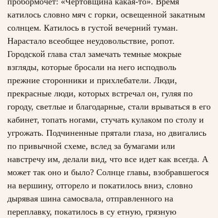
пробормочет: «Чертовщина какая-то». Время
катилось словно мяч с горки, освещенной закатным
солнцем. Катилось в густой вечерний туман.
Нарастало всеобщее неудовольствие, ропот.
Городской глава стал замечать темные мокрые
взгляды, которые бросали на него исподволь
прежние сторонники и прихлебатели. Люди,
прекрасные люди, которых встречал он, гуляя по
городу, светлые и благодарные, стали врываться в его
кабинет, топать ногами, стучать кулаком по столу и
угрожать. Подчиненные прятали глаза, но двигались
по привычной схеме, вслед за бумагами или
навстречу им, делали вид, что все идет как всегда. А
может так оно и было? Солнце главы, взобравшегося
на вершину, отгорело и покатилось вниз, словно
дырявая шина самосвала, отправленного на
переплавку, покатилось в су етную, грязную