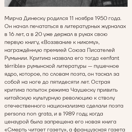
Мирча Динеску родился 11 ноября 1950 года.
Он начал печататься в литературных журналах
в 16 лет, а в 20 уже держал в руках свою
первую книгу, «Воззвание к никому»,
награждённую премией Союза Писателей
Румынии. Критика назвала его тогда «enfant
térrible» румынской литературы — пушечное
ядро, которое, по словам поэта, он таскал за
собой на ноге до пятидесяти лет. Острая
критика попыток режима Чаушеску привить
китайскую культурную революцию к стволу
отечественного национализма сделали поэта
persona non grata, и в 1989 году, когда
цензурой была запрещена его новая книга
«Смерть читает газету», а французская газета