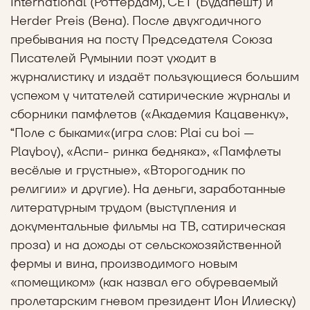
International (Роттердам), CET (Будапешт) и
Herder Preis (Вена). После двухгодичного
пребывания на посту Председателя Союза
Писателей Румынии поэт уходит в
журналистику и издаёт пользующиеся большим
успехом у читателей сатирические журналы и
сборники памфлетов («Академия Кацавенку»,
“Поле с быками«(игра слов: Plai cu boi —
Playboy), «Aспи- ринка бедняка», «Памфлеты
весёлые и грустные», «Второгодник по
религии» и другие). На деньги, заработанные
литературным трудом (выступления и
документальные фильмы на ТВ, сатирическая
проза) и на доходы от сельскохозяйственной
фермы и вина, производимого новым
«помещиком» (как назвал его обуреваемый
пролетарским гневом президент Ион Илиеску)