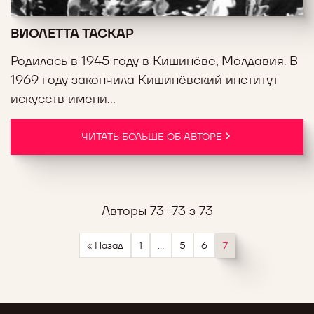
ВИОЛЕТТА ТАСКАР
Родилась в 1945 году в Кишинёве, Молдавия. В
1969 году закончила Кишинёвский институт
искусств имени...
ЧИТАТЬ БОЛЬШЕ ОБ АВТОРЕ
Авторы 73–73 з 73
Пагинация
« Назад
1
…
5
6
7
записей